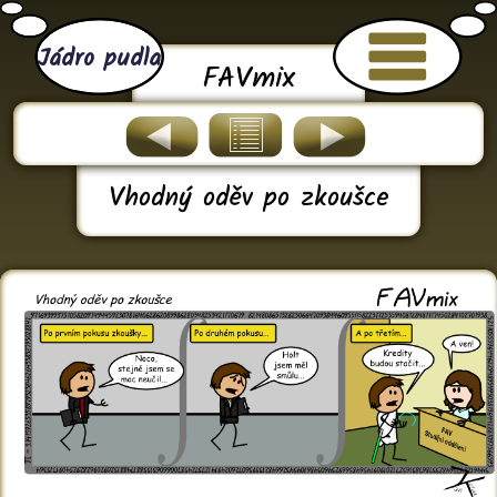
Jádro pudla
FAVmix
Vhodný oděv po zkoušce