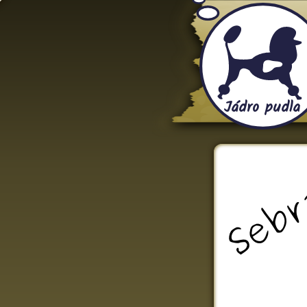
Jádro pudla