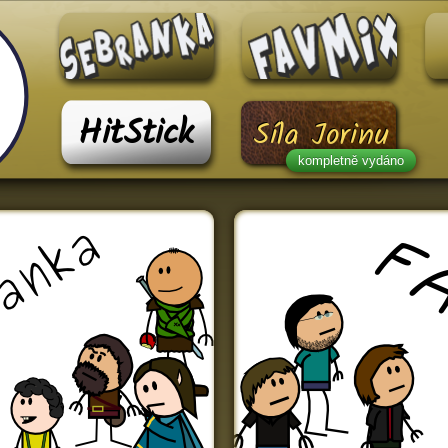
HitStick
Síla Jorinu
kompletně vydáno