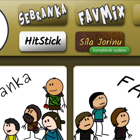
HitStick
Síla Jorinu
kompletně vydáno