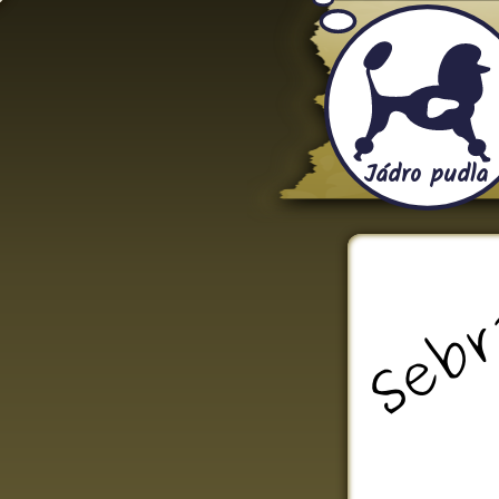
Jádro pudla