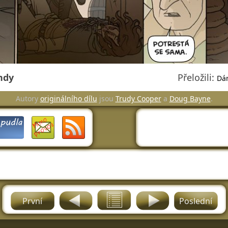
ndy
Přeložili:
Dár
Autory
originálního dílu
jsou
Trudy Cooper
a
Doug Bayne
.
První
Poslední