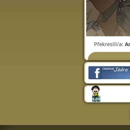
Překreslil/a:
A