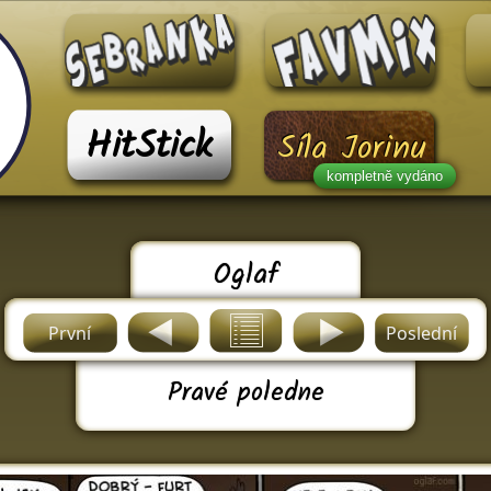
HitStick
Síla Jorinu
kompletně vydáno
Oglaf
První
Poslední
Pravé poledne