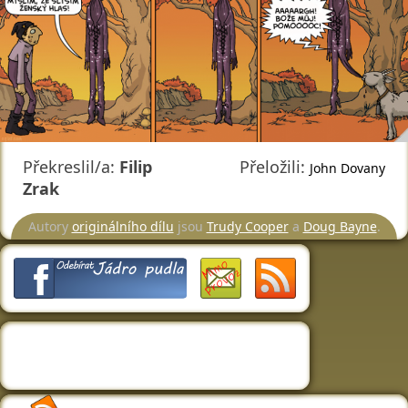
Překreslil/a:
Filip
Přeložili:
John Dovany
Zrak
Autory
originálního dílu
jsou
Trudy Cooper
a
Doug Bayne
.