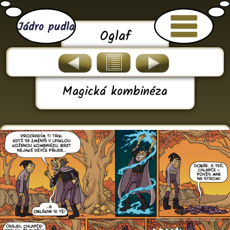
Jádro pudla
Oglaf
Magická kombinéza