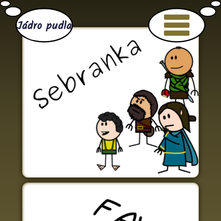
Jádro pudla