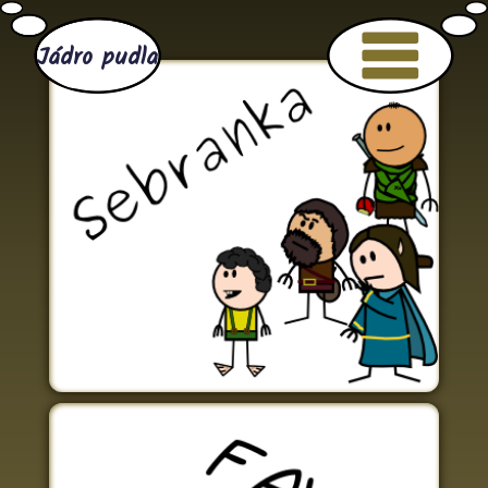
Jádro pudla