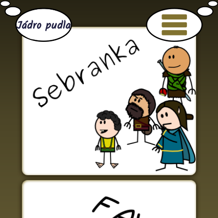
Jádro pudla