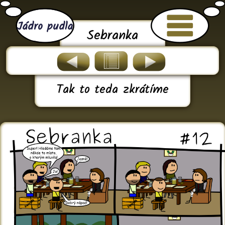
Jádro pudla
Sebranka
Tak to teda zkrátíme