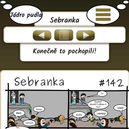
Jádro pudla
Sebranka
Konečně to pochopili!