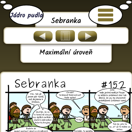
Jádro pudla
Sebranka
Maximální úroveň