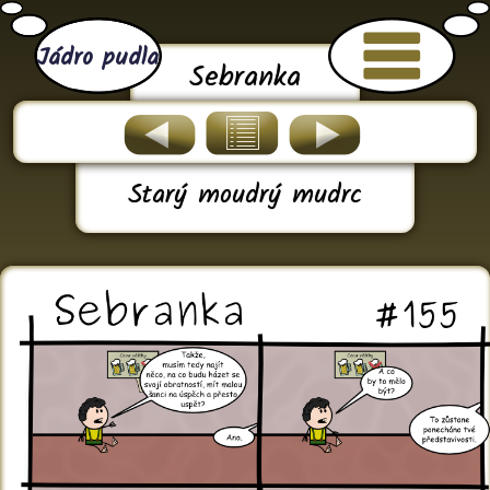
Jádro pudla
Sebranka
Starý moudrý mudrc