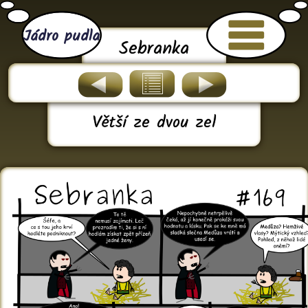
Jádro pudla
Sebranka
Větší ze dvou zel