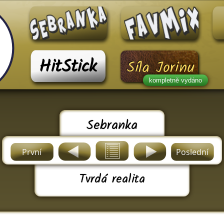
HitStick
Síla Jorinu
kompletně vydáno
Sebranka
První
Poslední
Tvrdá realita