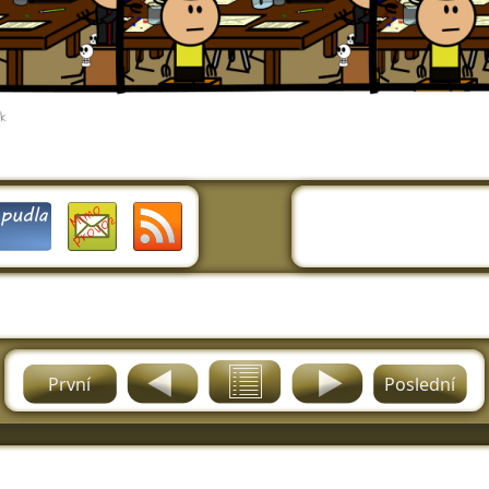
První
Poslední