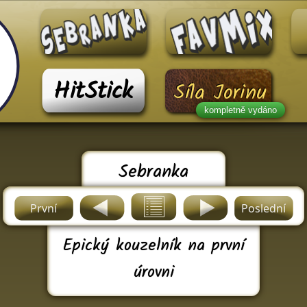
HitStick
Síla Jorinu
kompletně vydáno
Sebranka
První
Poslední
Epický kouzelník na první
úrovni