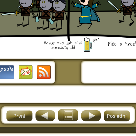
První
Poslední