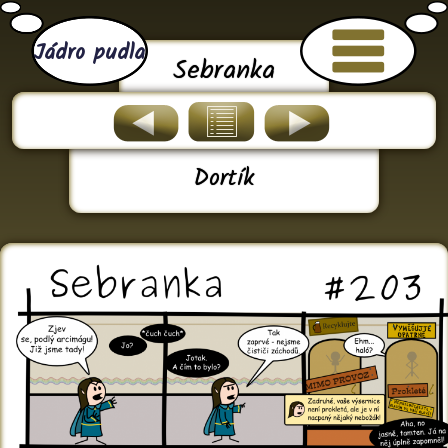
Jádro pudla
Sebranka
Dortík