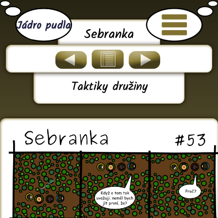
Jádro pudla
Sebranka
Taktiky družiny