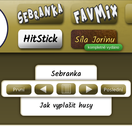
HitStick
Síla Jorinu
kompletně vydáno
Sebranka
První
Poslední
Jak vyplašit husy