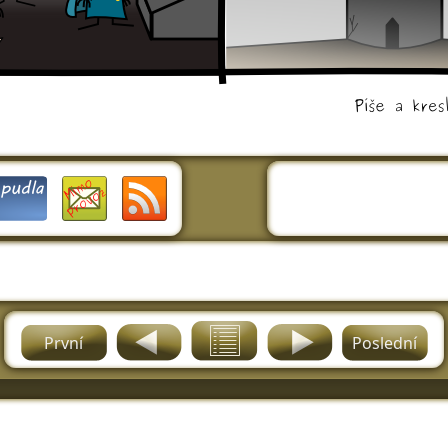
První
Poslední