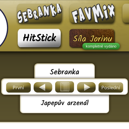
HitStick
Síla Jorinu
kompletně vydáno
Sebranka
První
Poslední
Japepův arzenál