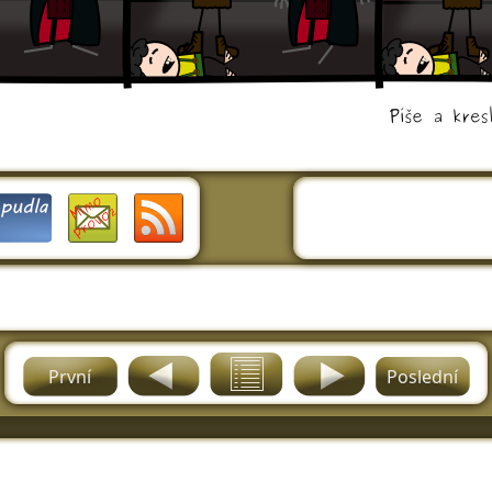
První
Poslední