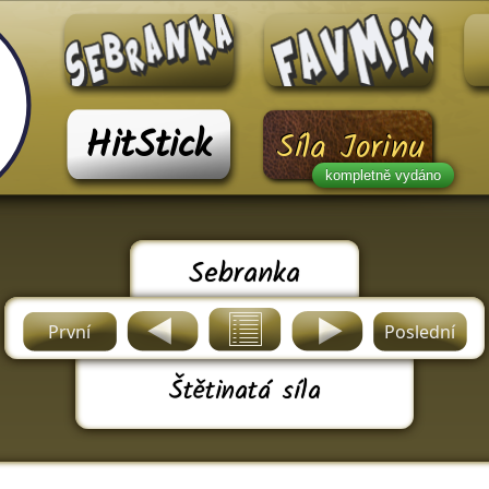
HitStick
Síla Jorinu
kompletně vydáno
Sebranka
První
Poslední
Štětinatá síla