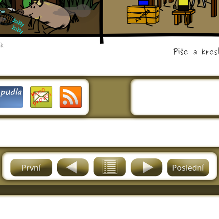
První
Poslední