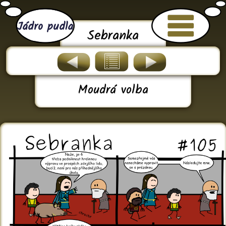
Jádro pudla
Sebranka
Moudrá volba