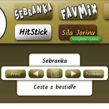
HitStick
Síla Jorinu
kompletně vydáno
Sebranka
První
Poslední
Cesta z bestiáře