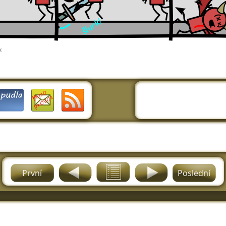
První
Poslední