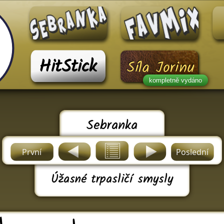
HitStick
Síla Jorinu
kompletně vydáno
Sebranka
První
Poslední
Úžasné trpasličí smysly