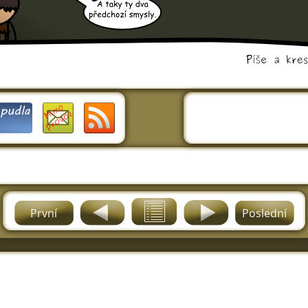
První
Poslední