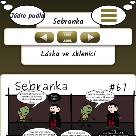
Jádro pudla
Sebranka
Láska ve sklenici