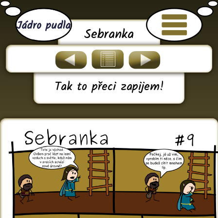
Jádro pudla
Sebranka
Tak to přeci zapijem!