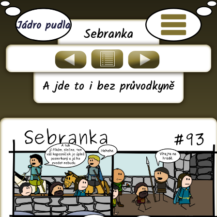
Jádro pudla
Sebranka
A jde to i bez průvodkyně